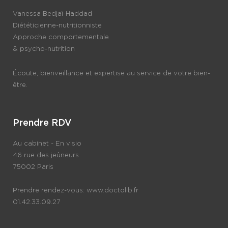
Vanessa Bedjaï-Haddad
Diététicienne-nutritionniste
Approche comportementale
& psycho-nutrition
Écoute, bienveillance et expertise au service de votre bien-
être.
Prendre RDV
Au cabinet - En visio
46 rue des jeûneurs
75002 Paris
Prendre rendez-vous:
www.doctolib.fr
01.42.33.09.27