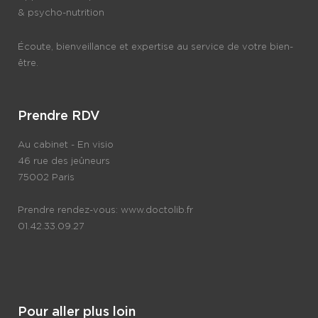
& psycho-nutrition
Écoute, bienveillance et expertise au service de votre bien-
être.
Prendre RDV
Au cabinet - En visio
46 rue des jeûneurs
75002 Paris
Prendre rendez-vous:
www.doctolib.fr
01.42.33.09.27
Pour aller plus loin