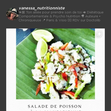
vanessa_nutritionniste
👊🏼 Ton alliée pour prendre soin de toi
🥑 Diététique
Comportementale & Psycho Nutrition
🎥 Auteure •
Chroniqueuse
📍 Paris & Visio 👉🏼 RDV sur Doctolib