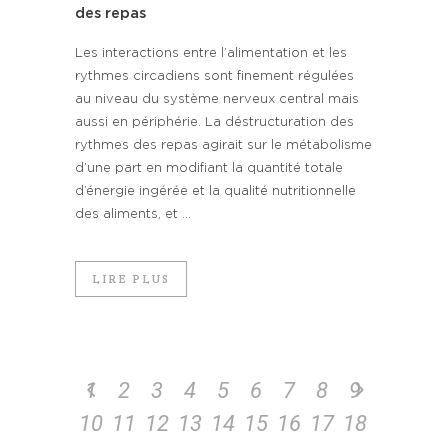
des repas
Les interactions entre l’alimentation et les
rythmes circadiens sont finement régulées
au niveau du système nerveux central mais
aussi en périphérie. La déstructuration des
rythmes des repas agirait sur le métabolisme
d’une part en modifiant la quantité totale
d’énergie ingérée et la qualité nutritionnelle
des aliments, et ...
LIRE PLUS
1
2
3
4
5
6
7
8
9
10
11
12
13
14
15
16
17
18