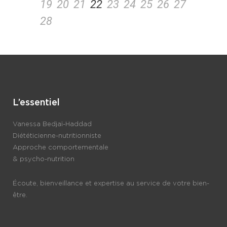
19
20
21
22
23
24
25
26
27
28
L’essentiel
Vanessa Bedjaï-Haddad
Diététicienne-nutritionniste
Approche comportementale
& psycho-nutrition
Écoute, bienveillance et expertise au service de votre bien-
être.