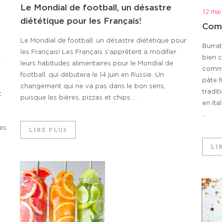
Le Mondial de football, un désastre
12 mai
diététique pour les Français!
Comm
Le Mondial de football, un désastre diététique pour
Burra
les Français! Les Français s'apprêtent à modifier
bien 
r
leurs habitudes alimentaires pour le Mondial de
comme
football, qui débutera le 14 juin en Russie. Un
pâte f
changement qui ne va pas dans le bon sens,
tradit
t
puisque les bières, pizzas et chips ...
en Ita
...
es
LIRE PLUS
LI