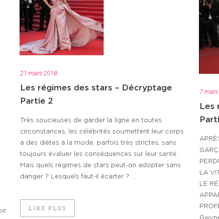
21 mars 2018
Les régimes des stars – Décryptage
7 mars
Partie 2
Les 
Parti
Très soucieuses de garder la ligne en toutes
circonstances, les célébrités soumettent leur corps
APRÈS
à des diètes à la mode, parfois très strictes, sans
GARÇ
toujours évaluer les conséquences sur leur santé.
PERD
Mais quels régimes de stars peut-on adopter sans
LA VI
danger ? Lesquels faut-il écarter ? ...
LE RÉ
APPAR
PROFE
LIRE PLUS
ir
Gwynet