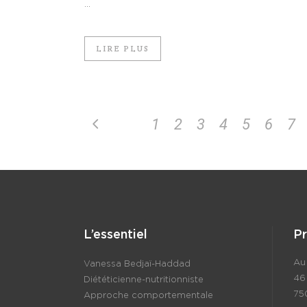
...
LIRE PLUS
1
2
3
4
5
6
7
L’essentiel
P
Au 
Vanessa Bedjaï-Haddad
46
Diététicienne-nutritionniste
75
Approche comportementale