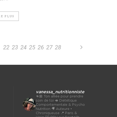
RE PLUS
1
22
23
24
25
26
27
28
vanessa_nutritionniste
👊🏼 Ton alliée pour prendre
soin de toi
🥑 Diététique
Comportementale & Psycho
Nutrition
🎥 Auteure •
Chroniqueuse
📍 Paris &