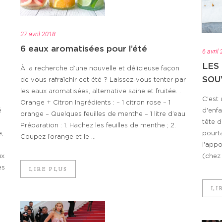
27 avril 2018
6 eaux aromatisées pour l’été
6 avril
LES
À la recherche d’une nouvelle et délicieuse façon
SOU
de vous rafraîchir cet été ? Laissez-vous tenter par
les eaux aromatisées, alternative saine et fruitée. .
C'est 
Orange + Citron Ingrédients : – 1 citron rose – 1
é
d'enfa
orange – Quelques feuilles de menthe – 1 litre d’eau
tête d
Préparation : 1. Hachez les feuilles de menthe ; 2.
e,
pourt
Coupez l’orange et le ...
l'appo
ux
(chez 
es
LIRE PLUS
LI