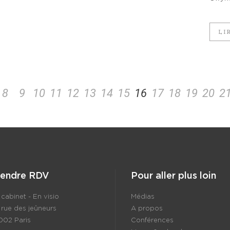
LI
8
9
10
11
12
13
14
15
16
17
18
19
20
2
rendre RDV
Pour aller plus loin
cabinet - En visio
Médias
 rue des jeûneurs
A propos
002 Paris
Conférences