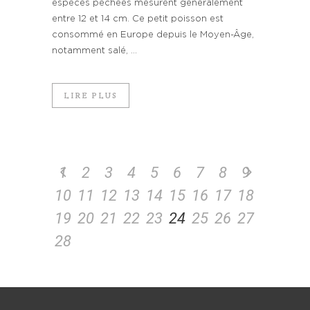
espèces péchées mesurent généralement
entre 12 et 14 cm. Ce petit poisson est
consommé en Europe depuis le Moyen-Âge,
notamment salé, ...
LIRE PLUS
1
2
3
4
5
6
7
8
9
10
11
12
13
14
15
16
17
18
19
20
21
22
23
24
25
26
27
28