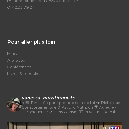
Prendre rendez-vous:
www.doctolib.fr
01.42.33.09.27
Pour aller plus loin
Médias
A propos
Conférences
Livres & e-books
vanessa_nutritionniste
👊🏼 Ton alliée pour prendre soin de toi
🥑 Diététique
Comportementale & Psycho Nutrition
🎥 Auteure •
Chroniqueuse
📍 Paris & Visio 👉🏼 RDV sur Doctolib