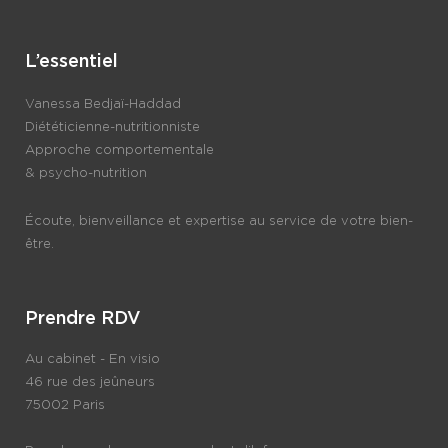
L’essentiel
Vanessa Bedjaï-Haddad
Diététicienne-nutritionniste
Approche comportementale
& psycho-nutrition
Écoute, bienveillance et expertise au service de votre bien-
être.
Prendre RDV
Au cabinet - En visio
46 rue des jeûneurs
75002 Paris