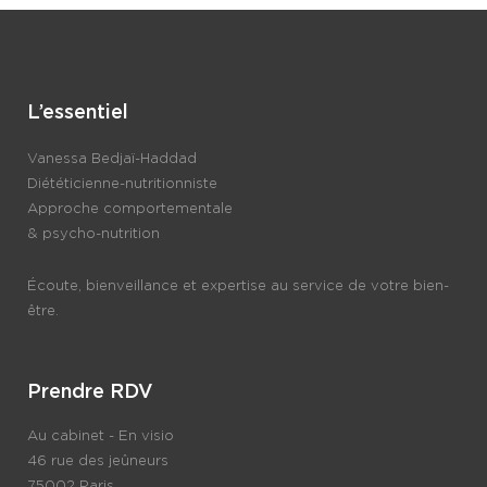
L’essentiel
Vanessa Bedjaï-Haddad
Diététicienne-nutritionniste
Approche comportementale
& psycho-nutrition
Écoute, bienveillance et expertise au service de votre bien-
être.
Prendre RDV
Au cabinet - En visio
46 rue des jeûneurs
75002 Paris