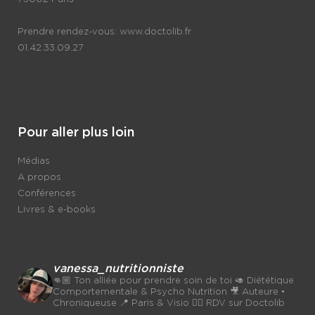
Prendre rendez-vous:
www.doctolib.fr
01.42.33.09.27
Pour aller plus loin
Médias
A propos
Conférences
Livres & e-books
vanessa_nutritionniste
👊🏼 Ton alliée pour prendre soin de toi
🥑 Diététique
Comportementale & Psycho Nutrition
🎥 Auteure •
Chroniqueuse
📍 Paris & Visio 👉🏼 RDV sur Doctolib