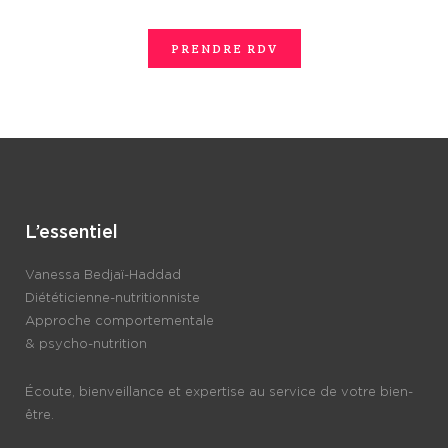
PRENDRE RDV
L’essentiel
Vanessa Bedjaï-Haddad
Diététicienne-nutritionniste
Approche comportementale
& psycho-nutrition
Écoute, bienveillance et expertise au service de votre bien-
être.