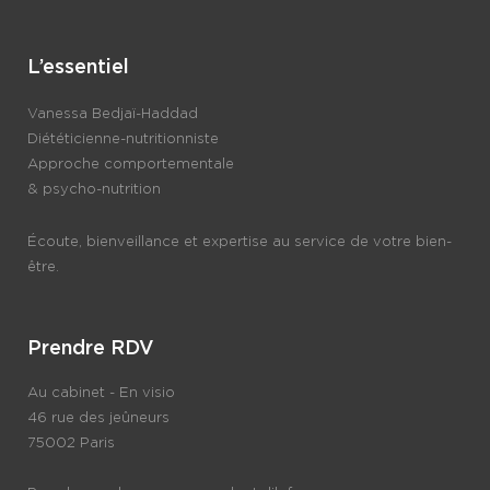
L’essentiel
Vanessa Bedjaï-Haddad
Diététicienne-nutritionniste
Approche comportementale
& psycho-nutrition
Écoute, bienveillance et expertise au service de votre bien-
être.
Prendre RDV
Au cabinet - En visio
46 rue des jeûneurs
75002 Paris