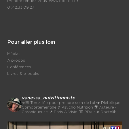
Prendre rendez-vous:
www.doctolib.fr
01.42.33.09.27
Pour aller plus loin
Médias
A propos
Conférences
Livres & e-books
vanessa_nutritionniste
👊🏼 Ton alliée pour prendre soin de toi
🥑 Diététique
Comportementale & Psycho Nutrition
🎥 Auteure •
Chroniqueuse
📍 Paris & Visio 👉🏼 RDV sur Doctolib