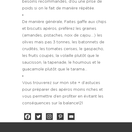
besoins recommandés, d’ou une prise de
poids si on le fait de manière répétée.
▫️
De manière générale, Faites gaffe aux chips
et biscuits apéros, préférez les graines
(amandes, pistaches, noix de cajou….) les
olives mais pas 3 tonnes, les batonnets de
crudités, les tomates cerises, le gaspacho,
les fruits coupés, la volaille plutôt que le
saucisson, la tapenade, le houmous et le
guacamole plutôt que le tarama…
▫️
Vous trouverez sur mon site + d’astuces
pour préparer des apéros moins riches et
vous permettre d’en profiter en évitant les
conséquences sur la balance!21