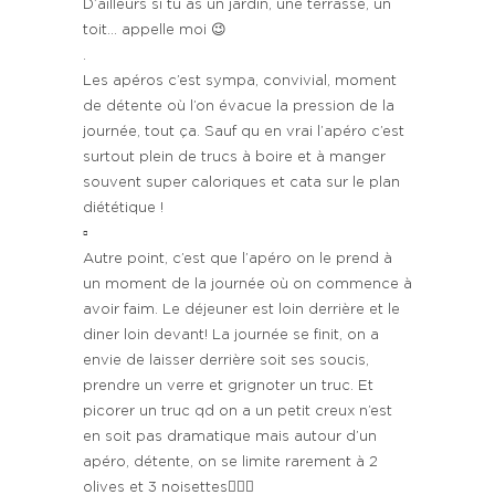
D’ailleurs si tu as un jardin, une terrasse, un
toit… appelle moi 😉
.
Les apéros c’est sympa, convivial, moment
de détente où l’on évacue la pression de la
journée, tout ça. Sauf qu en vrai l’apéro c’est
surtout plein de trucs à boire et à manger
souvent super caloriques et cata sur le plan
diététique !
▫️
Autre point, c’est que l’apéro on le prend à
un moment de la journée où on commence à
avoir faim. Le déjeuner est loin derrière et le
diner loin devant! La journée se finit, on a
envie de laisser derrière soit ses soucis,
prendre un verre et grignoter un truc. Et
picorer un truc qd on a un petit creux n’est
en soit pas dramatique mais autour d’un
apéro, détente, on se limite rarement à 2
olives et 3 noisettes🤷🏻‍♀️