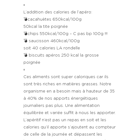
▫️
L’addition des calories de l’apéro:
💣cacahuètes 650kcal/100g
50kcal la tite poignée
💣chips 550kcal/100g – C pas bp 100g !!!
💣 saucisson 460kcal/100g
soit 40 calories LA rondelle
💣 biscuits apéros 250 kcal la grosse
poignée
▫️
Ces aliments sont super caloriques car ils
sont très riches en matières grasses. Notre
organisme en a besoin mais à hauteur de 35
à 40% de nos apports énergétiques
journaliers pas plus. Une alimentation
équilibrée et variée suffit à nous les apporter.
L’apéritif n’est pas un repas en soit et les
calories qu’il apporte s’ajoutent au compteur
de celle de la journée et dépassent les