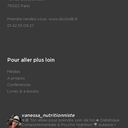
75002 Paris
Prendre rendez-vous:
www.doctolib.fr
01.42.33.09.27
Pour aller plus loin
Médias
A propos
Conférences
Livres & e-books
vanessa_nutritionniste
👊🏼 Ton alliée pour prendre soin de toi
🥑 Diététique
Comportementale & Psycho Nutrition
🎥 Auteure •