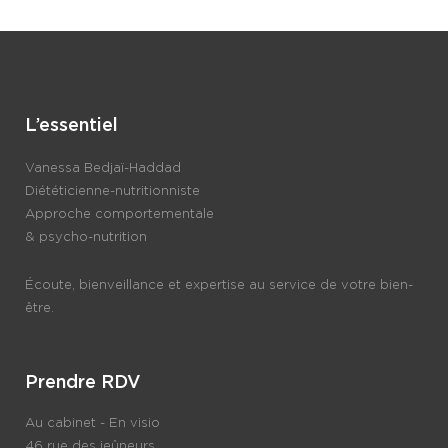
L’essentiel
Vanessa Bedjaï-Haddad
Diététicienne-nutritionniste
Approche comportementale
& psycho-nutrition
Écoute, bienveillance et expertise au service de votre bien-
être.
Prendre RDV
Au cabinet - En visio
46 rue des jeûneurs