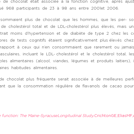
de chocolat était associée à la fonction cognitive, après ajust
liqué 968 participants de 23 à 98 ans entre 2001et 2006.
nsommaient plus de chocolat que les hommes, que les per- s
e cholestérol total et de LDL-cholestérol plus élevés, mais un
rait moins d’hypertension et de diabète de type 2 chez les 
es de tests cognitifs étaient significativement plus élevés c
apport à ceux qui n’en consommaient que rarement ou jamais. L
culaires, incluant le LDL- cholestérol et le cholestérol total, l
bles alimentaires (alcool, viandes, légumes et produits laitiers)
nes habitudes alimentaires.
 chocolat plus fréquente serait associée à de meilleures perf
érant que la consommation régulière de flavanols de cacao pourr
ve function: The Maine-SyracuseLongitudinal
Study
.
CrichtonGE,EliasMF