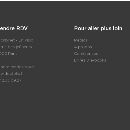
rendre RDV
Pour aller plus loin
cabinet - En visio
Médias
 rue des jeûneurs
A propos
002 Paris
Conférences
Livres & e-books
endre rendez-vous:
w.doctolib.fr
.42.33.09.27