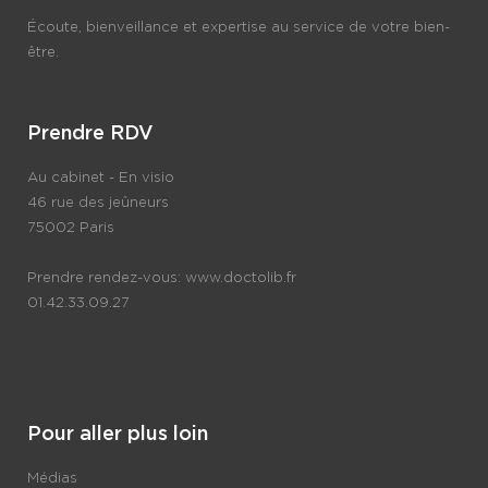
Écoute, bienveillance et expertise au service de votre bien-
être.
Prendre RDV
Au cabinet - En visio
46 rue des jeûneurs
75002 Paris
Prendre rendez-vous:
www.doctolib.fr
01.42.33.09.27
Pour aller plus loin
Médias