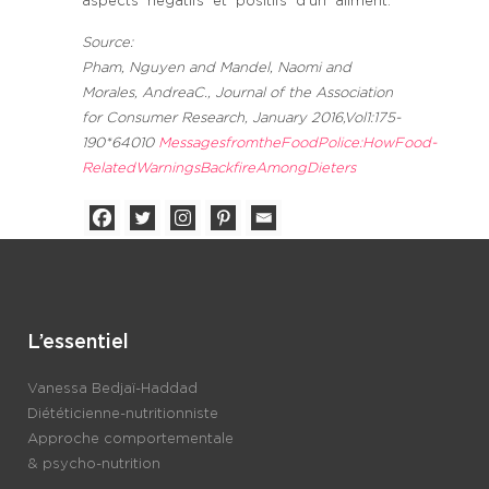
aspects négatifs et positifs d’un aliment.
Source:
Pham, Nguyen and Mandel, Naomi and
Morales, AndreaC., Journal of the Association
for Consumer Research, January 2016,Vol1:175-
190*64010
MessagesfromtheFoodPolice:HowFood-
RelatedWarningsBackfireAmongDieters
L’essentiel
Vanessa Bedjaï-Haddad
Diététicienne-nutritionniste
Approche comportementale
& psycho-nutrition