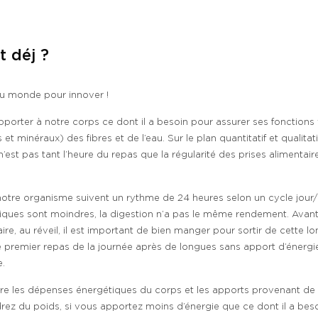
t déj ?
 du monde pour innover !
porter à notre corps ce dont il a besoin pour assurer ses fonctions v
et minéraux) des fibres et de l’eau. Sur le plan quantitatif et qualitat
 n’est pas tant l’heure du repas que la régularité des prises alimentair
tre organisme suivent un rythme de 24 heures selon un cycle jour/nuit
iques sont moindres, la digestion n’a pas le même rendement. Avant 
ire, au réveil, il est important de bien manger pour sortir de cette lo
le premier repas de la journée après de longues sans apport d’énergie
e.
e entre les dépenses énergétiques du corps et les apports provenant de
drez du poids, si vous apportez moins d’énergie que ce dont il a bes