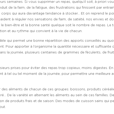
sieurs semaines. Si vous supprimer un repas, quelqu’il soit, à priori 
duit de la faim, de la fatigue, des frustrations qui finissent par entr
le corps qui aura davantage tendance à stocker… Et on reprend le p
dent à réguler nos sensations de faim, de satiété, nos envies et don
le bien-être et la bonne santé quelque soit le nombre de repas. Le tou
ation et au rythme qui convient à la vie de chacun.
modèle qui permet une bonne répartition des apports conseillés au qu
nt. Pour apporter à l’organisme la quantité nécessaire et suffisante d
ns la journée, plusieurs centaines de grammes de féculents, de fruit
sieurs prises pour éviter des repas trop copieux, moins digestes. En f
nt à tel ou tel moment de la journée, pour permettre une meilleure as
 des aliments de chacun de ces groupes: boissons, produits céréaliers
é… De la variété en alternant les aliments au sein de ces familles. De
n de produits frais et de saison. Des modes de cuisson sains qui per
out.