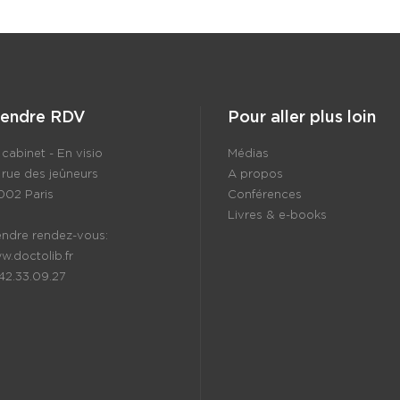
rendre RDV
Pour aller plus loin
cabinet - En visio
Médias
 rue des jeûneurs
A propos
002 Paris
Conférences
Livres & e-books
endre rendez-vous:
w.doctolib.fr
.42.33.09.27