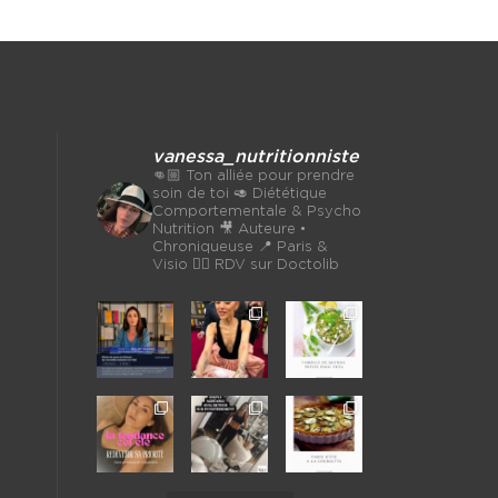
vanessa_nutritionniste
👊🏼 Ton alliée pour prendre
soin de toi
🥑 Diététique
Comportementale & Psycho
Nutrition
🎥 Auteure •
Chroniqueuse
📍 Paris &
Visio 👉🏼 RDV sur Doctolib