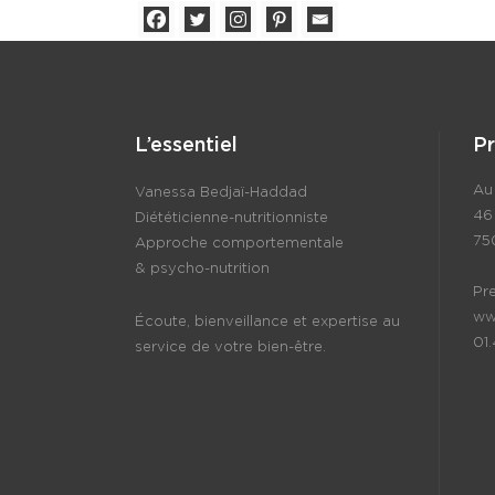
L’essentiel
P
Au 
Vanessa Bedjaï-Haddad
46
Diététicienne-nutritionniste
75
Approche comportementale
& psycho-nutrition
Pr
ww
Écoute, bienveillance et expertise au
01
service de votre bien-être.