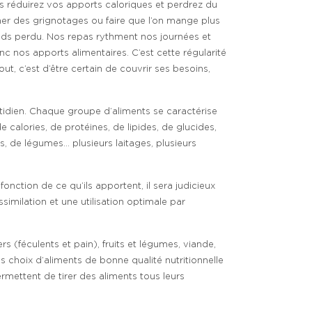
vous réduirez vos apports caloriques et perdrez du
ainer des grignotages ou faire que l’on mange plus
oids perdu. Nos repas rythment nos journées et
c nos apports alimentaires. C’est cette régularité
t, c’est d’être certain de couvrir ses besoins,
otidien. Chaque groupe d’aliments se caractérise
e calories, de protéines, de lipides, de glucides,
s, de légumes… plusieurs laitages, plusieurs
onction de ce qu’ils apportent, il sera judicieux
similation et une utilisation optimale par
 (féculents et pain), fruits et légumes, viande,
s choix d’aliments de bonne qualité nutritionnelle
mettent de tirer des aliments tous leurs