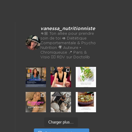
vanessa_nutritionniste
👊🏼 Ton alliée pour prendre
soin de toi
🥑 Diététique
Comportementale & Psycho
Nutrition
🎥 Auteure •
Chroniqueuse
📍 Paris &
Visio 👉🏼 RDV sur Doctolib
Charger plus…