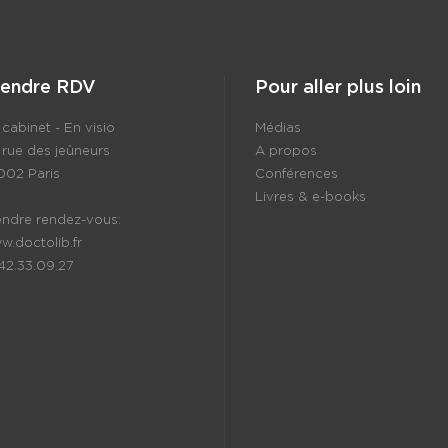
rendre RDV
Pour aller plus loin
cabinet - En visio
Médias
 rue des jeûneurs
A propos
002 Paris
Conférences
Livres & e-books
endre rendez-vous:
w.doctolib.fr
.42.33.09.27