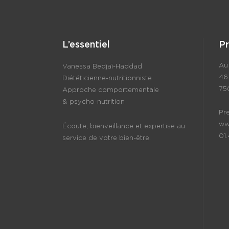
L’essentiel
P
Au 
Vanessa Bedjaï-Haddad
46
Diététicienne-nutritionniste
75
Approche comportementale
& psycho-nutrition
Pr
ww
Écoute, bienveillance et expertise au
01
service de votre bien-être.