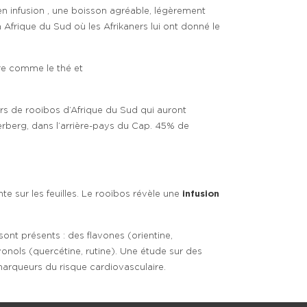
 en infusion , une boisson agréable, légèrement
Afrique du Sud où les Afrikaners lui ont donné le
are comme le thé et
rs de rooibos d’Afrique du Sud qui auront
derberg, dans l’arrière-pays du Cap. 45% de
te sur les feuilles. Le rooïbos révèle une
infusion
nt présents : des flavones (orientine,
lavonols (quercétine, rutine). Une étude sur des
arqueurs du risque cardiovasculaire.