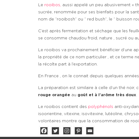
Le
rooibos,
aussi appelé un peu abusivement « th
sucrée, renommée pour ses bienfaits pour la santé
nom de “rooibosh” ou “ red bush”, le “ buisson ro
C’est après fermentation et séchage que les feuill
se consomme chaudou froid, nature , sucré ou au l
Le rooibos va prochainement bénéficier d’une app
la propriété de ce nom particulier , et ce terme 
la récolte part à l’exportation.
En France , on le connait depuis quelques années
La préparation est similaire à celle d’un thé noir
rouge orangée
au
goût et à l’arôme très doux
.
Le rooibos contient des
polyphénols
anti-oxydant
isoorientine, vitexine, isovitexine, lutéoline, chry
volontaires montre que la consommation de roo