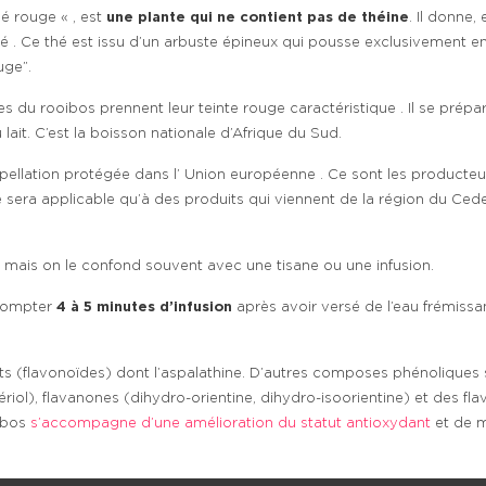
é rouge « , est
une plante qui ne contient pas de théine
. Il donne,
 . Ce thé est issu d’un arbuste épineux qui pousse exclusivement en 
uge”.
es du rooibos prennent leur teinte rouge caractéristique . Il se prép
ait. C’est la boisson nationale d’Afrique du Sud.
ellation protégée dans l’ Union européenne . Ce sont les producteu
ne sera applicable qu’à des produits qui viennent de la région du Ce
 mais on le confond souvent avec une tisane ou une infusion.
, compter
4 à 5 minutes d’infusion
après avoir versé de l’eau frémissan
s (flavonoïdes) dont l’aspalathine. D’autres composes phénoliques so
soériol), flavanones (dihydro-orientine, dihydro-isoorientine) et des f
ibos
s’accompagne d’une amélioration du statut antioxydant
et de m