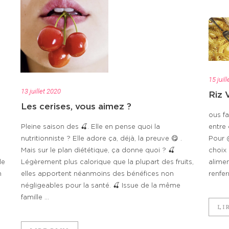
15 juil
13 juillet 2020
Riz 
Les cerises, vous aimez ?
ous fa
Pleine saison des 🍒. Elle en pense quoi la
entre 
nutritionniste ? Elle adore ça, déjà, la preuve 😋 .
Pour 
Mais sur le plan diététique, ça donne quoi ? 🍒
choix 
le
Légèrement plus calorique que la plupart des fruits,
alimen
n
elles apportent néanmoins des bénéfices non
renfe
négligeables pour la santé. 🍒 Issue de la même
famille ...
LI