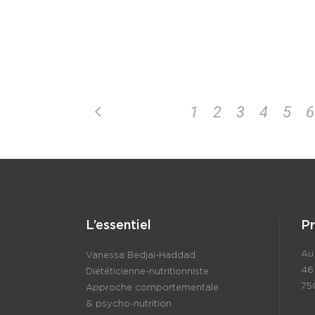
1
2
3
4
5
6
L’essentiel
P
Au 
Vanessa Bedjaï-Haddad
46
Diététicienne-nutritionniste
75
Approche comportementale
& psycho-nutrition