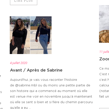
LIRE PLUS
11 juil
Zoom
4 juillet 2020
Ce mat
Avant / Après de Sabrine
C’est 
e
Aujourd'hui, je vais vous raconter l’histoire
c’est 
de @sabrine.mbl ou du moins une petite partie de
calci
son histoire qui a commencé au moment où elle
(nota
es
est venue me voir en novembre jusqu’à maintenant
fait un 
où elle se sent si bien et si fière du chemin parcouru
e
qu’elle a eu ...
 un