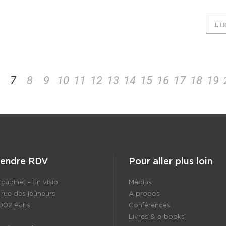
LI
7
8
9
10
11
12
13
14
15
16
17
18
19
rendre RDV
Pour aller plus loin
cabinet - En visio
Médias
 rue des jeûneurs
A propos
002 Paris
Conférences
Livres & e-books