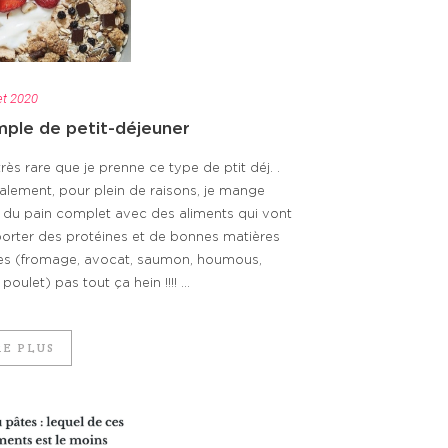
let 2020
ple de petit-déjeuner
très rare que je prenne ce type de ptit déj. .
ralement, pour plein de raisons, je mange
t du pain complet avec des aliments qui vont
rter des protéines et de bonnes matières
es (fromage, avocat, saumon, houmous,
poulet) pas tout ça hein !!!! ...
RE PLUS