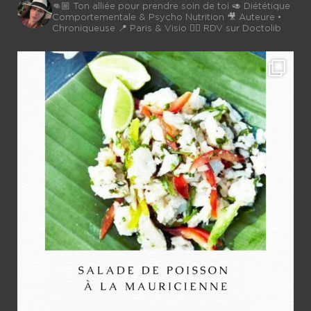
👊🏼 Ton alliée pour prendre soin de toi
🥑 Diététique
Comportementale & Psycho Nutrition
🎥 Auteure •
Chroniqueuse
📍 Paris & Visio 👉🏼 RDV sur Doctolib