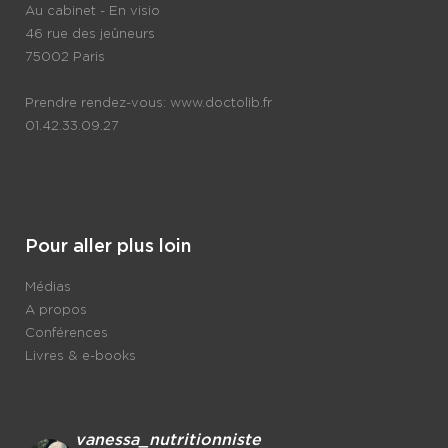
Au cabinet - En visio
46 rue des jeûneurs
75002 Paris
Prendre rendez-vous:
www.doctolib.fr
01.42.33.09.27
Pour aller plus loin
Médias
A propos
Conférences
Livres & e-books
vanessa_nutritionniste