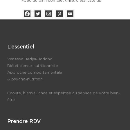
Avec du pain complet grillé, c est juste 👌🏼
L’essentiel
Vanessa Bedjaï-Haddad
Diététicienne-nutritionniste
Approche comportementale
& psycho-nutrition
Écoute, bienveillance et expertise au service de votre bien-
être.
Prendre RDV