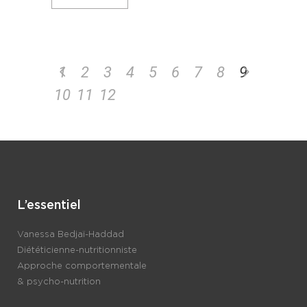
1
2
3
4
5
6
7
8
9
10
11
12
L’essentiel
Vanessa Bedjaï-Haddad
Diététicienne-nutritionniste
Approche comportementale
& psycho-nutrition