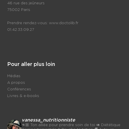
46 rue des jeûneurs
75002 Paris
Prendre rendez-vous:
www.doctolib.fr
01.42.33.09.27
Pour aller plus loin
Médias
A propos
Conférences
Livres & e-books
vanessa_nutritionniste
👊🏼 Ton alliée pour prendre soin de toi
🥑 Diététique