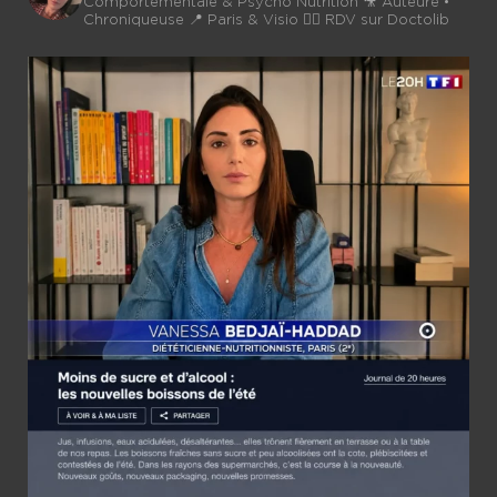
Comportementale & Psycho Nutrition
🎥 Auteure •
Chroniqueuse
📍 Paris & Visio 👉🏼 RDV sur Doctolib