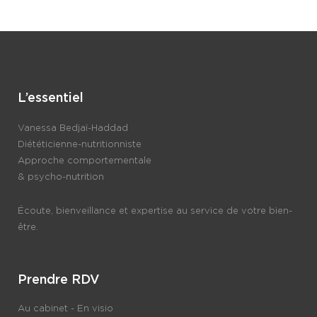
L’essentiel
Vanessa Bedjaï-Haddad
Diététicienne-nutritionniste
Approche comportementale
& psycho-nutrition
Écoute, bienveillance et expertise au service de votre bien-
être.
Prendre RDV
Au cabinet - En visio