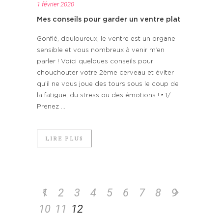
1 février 2020
Mes conseils pour garder un ventre plat
Gonflé, douloureux, le ventre est un organe
sensible et vous nombreux à venir m’en
parler ! Voici quelques conseils pour
chouchouter votre 2ème cerveau et éviter
qu’il ne vous joue des tours sous le coup de
la fatigue, du stress ou des émotions ! ▫️ 1/
Prenez ...
LIRE PLUS
1
2
3
4
5
6
7
8
9
10
11
12