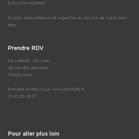
& psycho-nutrition
Écoute, bienveillance et expertise au service de votre bien-
être.
Prendre RDV
Au cabinet - En visio
46 rue des jeûneurs
75002 Paris
Prendre rendez-vous:
www.doctolib.fr
01.42.33.09.27
Pour aller plus loin