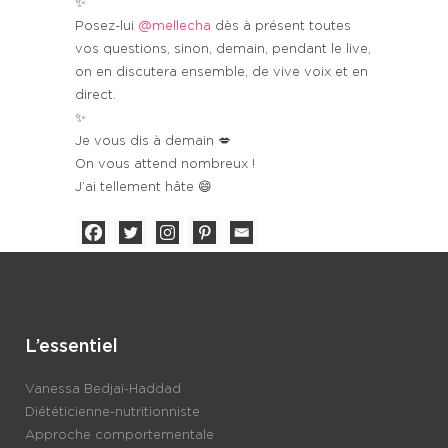
✨
Posez-lui
@mellecha
dès à présent toutes
vos questions, sinon, demain, pendant le live,
on en discutera ensemble, de vive voix et en
direct.
✨
Je vous dis à demain 💋
On vous attend nombreux !
J’ai tellement hâte 😄
L’essentiel
Vanessa Bedjaï-Haddad
Diététicienne-nutritionniste
Approche comportementale