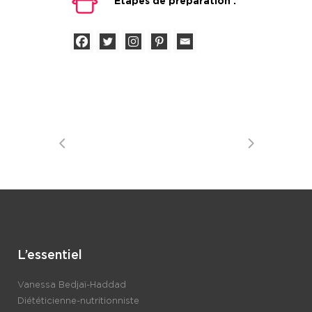
Étapes de préparation :
L’essentiel
Vanessa Bedjaï-Haddad
Diététicienne-nutritionniste