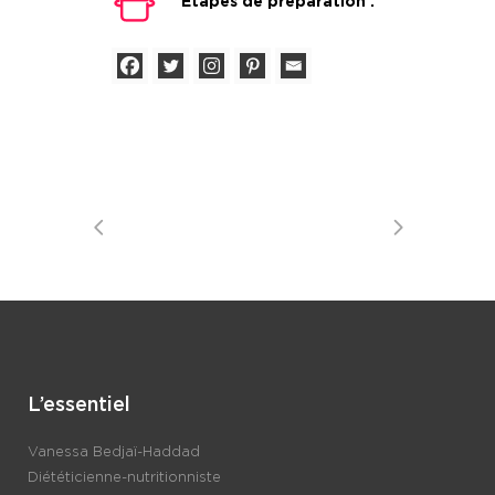
Étapes de préparation :
L’essentiel
Vanessa Bedjaï-Haddad
Diététicienne-nutritionniste