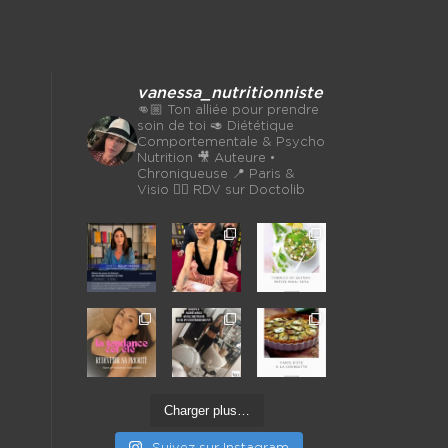
vanessa_nutritionniste
👊🏼 Ton alliée pour prendre
soin de toi
🥑 Diététique
Comportementale & Psycho
Nutrition
🎥 Auteure •
Chroniqueuse
📍 Paris &
Visio 👉🏼 RDV sur Doctolib
Charger plus…