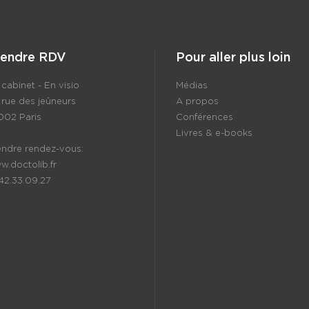
rendre RDV
Pour aller plus loin
cabinet - En visio
Médias
 rue des jeûneurs
A propos
002 Paris
Conférences
Livres & e-books
endre rendez-vous:
w.doctolib.fr
.42.33.09.27