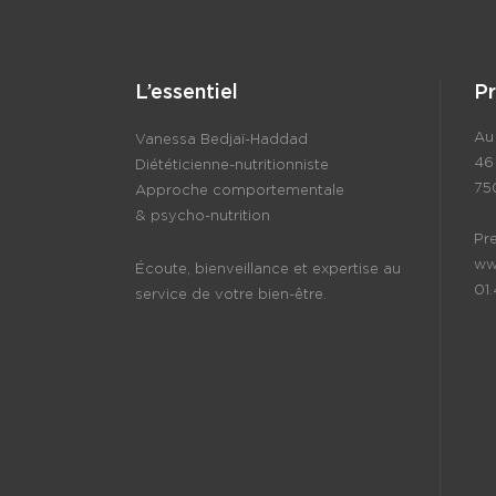
L’essentiel
P
Au 
Vanessa Bedjaï-Haddad
46
Diététicienne-nutritionniste
75
Approche comportementale
& psycho-nutrition
Pr
ww
Écoute, bienveillance et expertise au
01
service de votre bien-être.