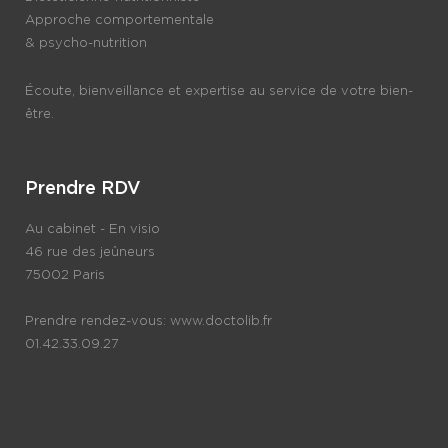
Approche comportementale
& psycho-nutrition
Écoute, bienveillance et expertise au service de votre bien-
être.
Prendre RDV
Au cabinet - En visio
46 rue des jeûneurs
75002 Paris
Prendre rendez-vous:
www.doctolib.fr
01.42.33.09.27