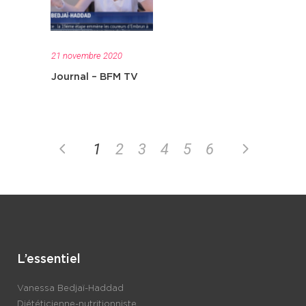
21 novembre 2020
Journal – BFM TV
1
2
3
4
5
6
L’essentiel
Vanessa Bedjaï-Haddad
Diététicienne-nutritionniste