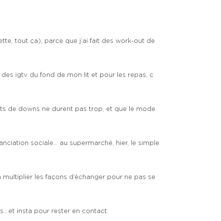
zette, tout ça), parce que j’ai fait des work-out de
 des igtv du fond de mon lit et pour les repas, c
ments de downs ne durent pas trop, et que le mode
stanciation sociale… au supermarché, hier, le simple
à multiplier les façons d’échanger pour ne pas se
.. et insta pour rester en contact.