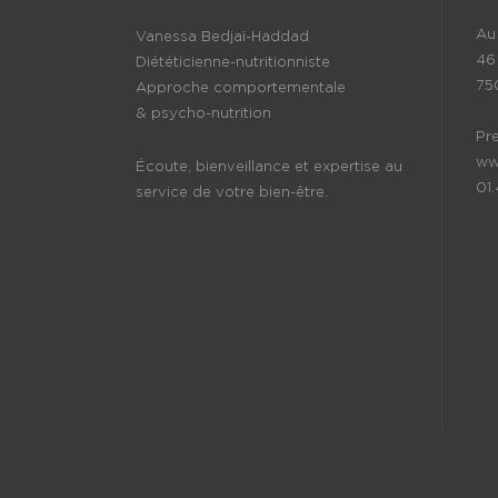
Au 
Vanessa Bedjaï-Haddad
46
Diététicienne-nutritionniste
75
Approche comportementale
& psycho-nutrition
Pr
ww
Écoute, bienveillance et expertise au
01
service de votre bien-être.