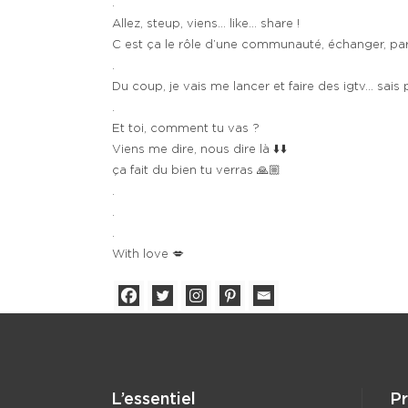
.
Allez, steup, viens… like… share !
C est ça le rôle d’une communauté, échanger, partag
.
Du coup, je vais me lancer et faire des igtv… sais
.
Et toi, comment tu vas ?
Viens me dire, nous dire là ⬇️⬇️
ça fait du bien tu verras 🙏🏼
.
.
.
With love 💋
L’essentiel
P