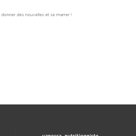
se donner des nouvelles et se marrer !
vanessa_nutritionniste