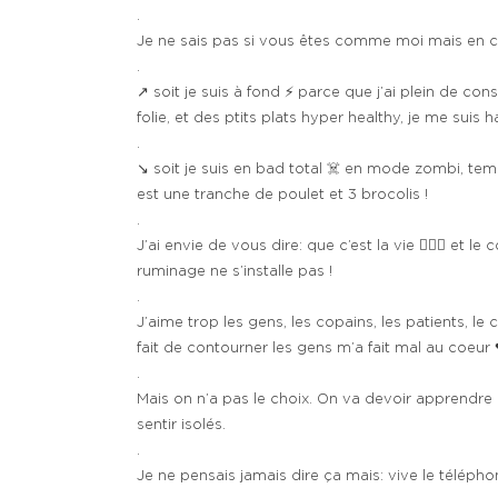
.
Je ne sais pas si vous êtes comme moi mais en
.
↗️ soit je suis à fond ⚡️ parce que j’ai plein de con
folie, et des ptits plats hyper healthy, je me suis 
.
↘️ soit je suis en bad total ☠️ en mode zombi, tem
est une tranche de poulet et 3 brocolis !
.
J’ai envie de vous dire: que c’est la vie 🤷🏻‍♀️ 
ruminage ne s’installe pas !
.
J’aime trop les gens, les copains, les patients, le
fait de contourner les gens m’a fait mal au coeur 
.
Mais on n’a pas le choix. On va devoir apprendre 
sentir isolés.
.
Je ne pensais jamais dire ça mais: vive le téléphon