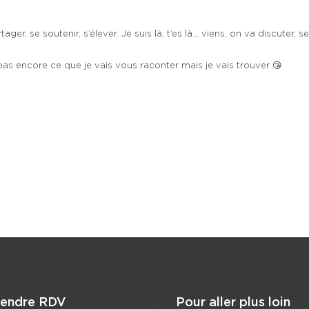
er, se soutenir, s’élever. Je suis là, t’es là… viens, on va discuter, 
 pas encore ce que je vais vous raconter mais je vais trouver 😘
rendre RDV
Pour aller plus loin