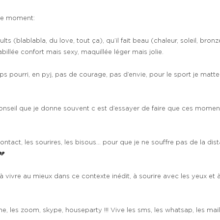
 ce moment:
sults (blablabla, du love, tout ça), qu’il fait beau (chaleur, soleil, bron
habillée confort mais sexy, maquillée léger mais jolie.
ps pourri, en pyj, pas de courage, pas d’envie, pour le sport je matte
et le conseil que je donne souvent c est d’essayer de faire que ces mo
 contact, les sourires, les bisous… pour que je ne souffre pas de la di
💔
à vivre au mieux dans ce contexte inédit, à sourire avec les yeux et 
e, les zoom, skype, houseparty !!! Vive les sms, les whatsap, les mails