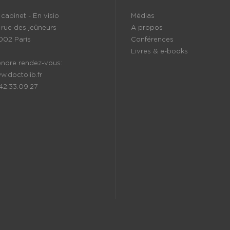
cabinet - En visio
Médias
 rue des jeûneurs
A propos
002 Paris
Conférences
Livres & e-books
endre rendez-vous:
w.doctolib.fr
.42.33.09.27