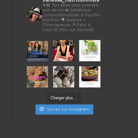
👊🏼 Ton alliée pour prendre
soin de toi
🥑 Diététique
Comportementale & Psycho
Nutrition
🎥 Auteure •
Chroniqueuse
📍 Paris &
Visio 👉🏼 RDV sur Doctolib
Charger plus…
Suivez sur Instagram