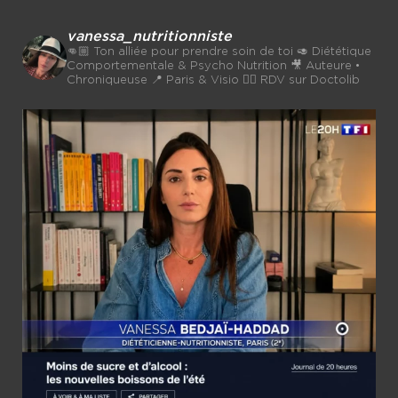
vanessa_nutritionniste
👊🏼 Ton alliée pour prendre soin de toi
🥑 Diététique
Comportementale & Psycho Nutrition
🎥 Auteure •
Chroniqueuse
📍 Paris & Visio 👉🏼 RDV sur Doctolib