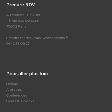
Prendre RDV
Au cabinet - En visio
46 rue des jeûneurs
75002 Paris
Prendre rendez-vous:
www.doctolib.fr
01.42.33.09.27
Pour aller plus loin
Médias
A propos
Conférences
Livres & e-books