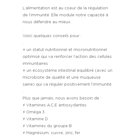
.
L’alimentation est au coeur de la régulation
de l’immunité. Elle module notre capacité à
nous défendre au mieux.
.
Voici quelques conseils pour :
.
⭐️ un statut nutritionnel et micronutritionnel
optimisé qui va renforcer l’action des cellules
immunitaires
⭐️ un écosystème intestinal équilibré (avec un
microbiote de qualité et une muqueuse
saine) qui va réguler positivement l’immunité
.
Plus que jamais, nous avons besoin de :
⚡️ Vitamines A,C,E antioxydantes
⚡️ Oméga 3
⚡️ Vitamine D
⚡️ Vitamines du groupe B
⚡️ Magnésium, cuivre, zinc, fer