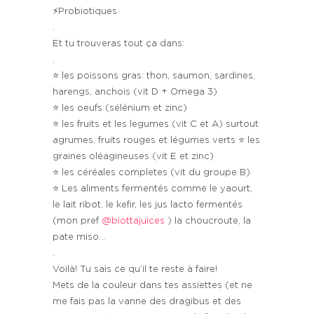
⚡️Probiotiques
.
Et tu trouveras tout ça dans:
.
⭐️ les poissons gras: thon, saumon, sardines,
harengs, anchois (vit D + Omega 3)
⭐️ les oeufs (sélénium et zinc)
⭐️ les fruits et les legumes (vit C et A) surtout
agrumes, fruits rouges et légumes verts ⭐️ les
graines oléagineuses (vit E et zinc)
⭐️ les céréales completes (vit du groupe B)
⭐️ Les aliments fermentés comme le yaourt,
le lait ribot, le kefir, les jus lacto fermentés
(mon pref
@biottajuices
) la choucroute, la
pate miso…
.
Voilà! Tu sais ce qu’il te reste à faire!
Mets de la couleur dans tes assiettes (et ne
me fais pas la vanne des dragibus et des