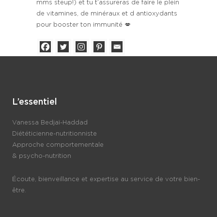
mms steup!) et tu t’assureras de faire le plein
de vitamines, de minéraux et d antioxydants
pour booster ton immunité 💋
L’essentiel
Vanessa Bedjaï-Haddad
Diététicienne-nutritionniste
Approche comportementale
& psycho-nutrition
Écoute, bienveillance et expertise au service de votre bien-
être.