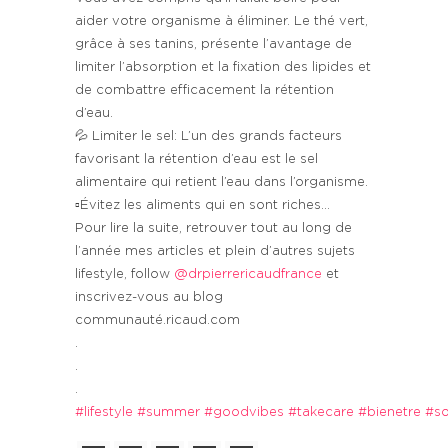
aider votre organisme à éliminer. Le thé vert,
grâce à ses tanins, présente l’avantage de
limiter l’absorption et la fixation des lipides et
de combattre efficacement la rétention
d’eau.
💦 Limiter le sel: L’un des grands facteurs
favorisant la rétention d’eau est le sel
alimentaire qui retient l’eau dans l’organisme.
▫️Évitez les aliments qui en sont riches…
Pour lire la suite, retrouver tout au long de
l’année mes articles et plein d’autres sujets
lifestyle, follow
@drpierrericaudfrance
et
inscrivez-vous au blog
communauté.ricaud.com
.
.
.
#lifestyle
#summer
#goodvibes
#takecare
#bienetre
#so