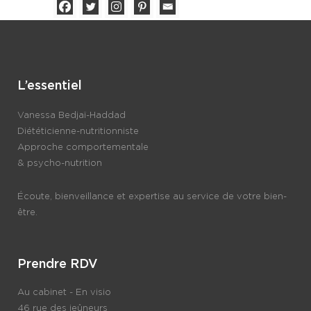
L’essentiel
Vanessa Bedjaï-Haddad
Diététicienne-nutritionniste
Approche comportementale
& psycho-nutrition
Écoute, bienveillance et expertise au service de votre bien-
être.
Prendre RDV
Au cabinet - En visio
46 rue des jeûneurs