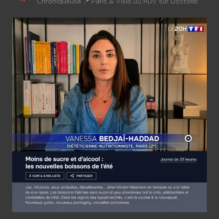
Chroniqueuse
📍 Paris & Visio 👉🏼 RDV sur Doctolib