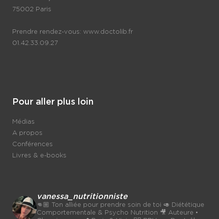
75002 Paris
Prendre rendez-vous:
www.doctolib.fr
01.42.33.09.27
Pour aller plus loin
Médias
A propos
Conférences
Livres & e-books
vanessa_nutritionniste
👊🏼 Ton alliée pour prendre soin de toi
🥑 Diététique
Comportementale & Psycho Nutrition
🎥 Auteure •