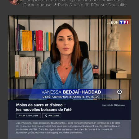
Comportementale & Psycho Nutrition
🎥 Auteure •
Chroniqueuse
📍 Paris & Visio 👉🏼 RDV sur Doctolib