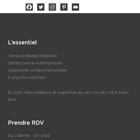
L’essentiel
Vanessa Bedjaï-Haddad
Diététicienne-nutritionniste
Approche comportementale
& psycho-nutrition
Écoute, bienveillance et expertise au service de votre bien-
être.
Prendre RDV
Au cabinet - En visio