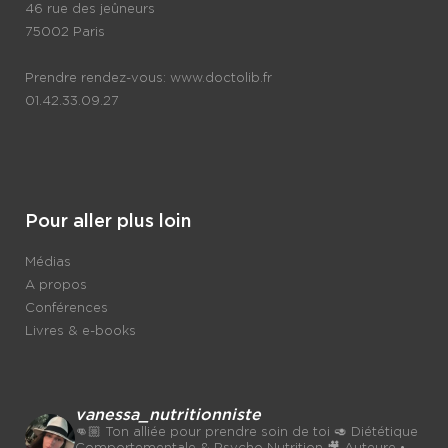
46 rue des jeûneurs
75002 Paris
Prendre rendez-vous:
www.doctolib.fr
01.42.33.09.27
Pour aller plus loin
Médias
A propos
Conférences
Livres & e-books
vanessa_nutritionniste
👊🏼 Ton alliée pour prendre soin de toi
🥑 Diététique