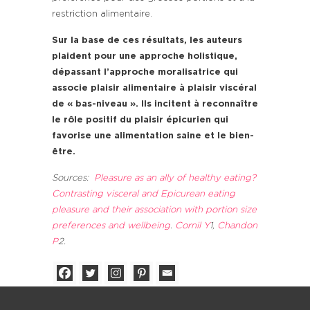
restriction alimentaire.
Sur la base de ces résultats, les auteurs
plaident pour une approche holistique,
dépassant l’approche moralisatrice qui
associe plaisir alimentaire à plaisir viscéral
de « bas-niveau ». Ils incitent à reconnaître
le rôle positif du plaisir épicurien qui
favorise une alimentation saine et le bien-
être.
Sources:
Pleasure as an ally of healthy eating?
Contrasting visceral and Epicurean eating
pleasure and their association with portion size
preferences and wellbeing
.
Cornil Y
1,
Chandon
P
2.