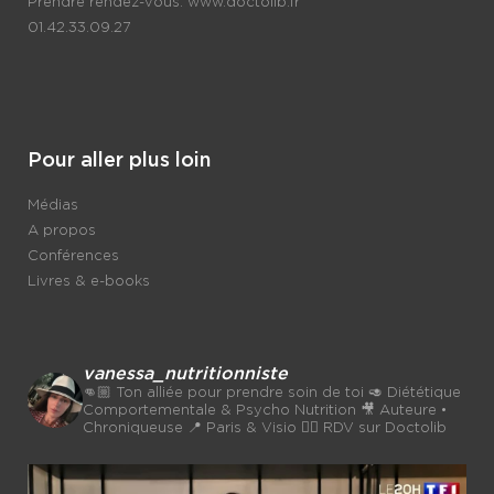
Prendre rendez-vous:
www.doctolib.fr
01.42.33.09.27
Pour aller plus loin
Médias
A propos
Conférences
Livres & e-books
vanessa_nutritionniste
👊🏼 Ton alliée pour prendre soin de toi
🥑 Diététique
Comportementale & Psycho Nutrition
🎥 Auteure •
Chroniqueuse
📍 Paris & Visio 👉🏼 RDV sur Doctolib