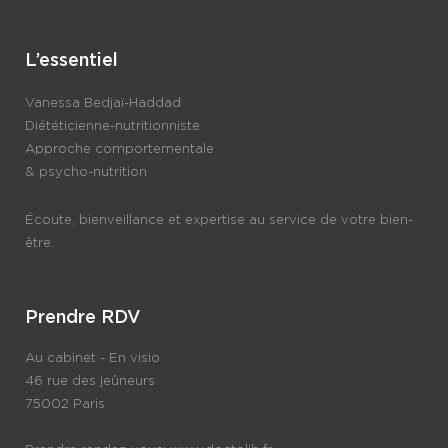
L’essentiel
Vanessa Bedjaï-Haddad
Diététicienne-nutritionniste
Approche comportementale
& psycho-nutrition
Écoute, bienveillance et expertise au service de votre bien-
être.
Prendre RDV
Au cabinet - En visio
46 rue des jeûneurs
75002 Paris