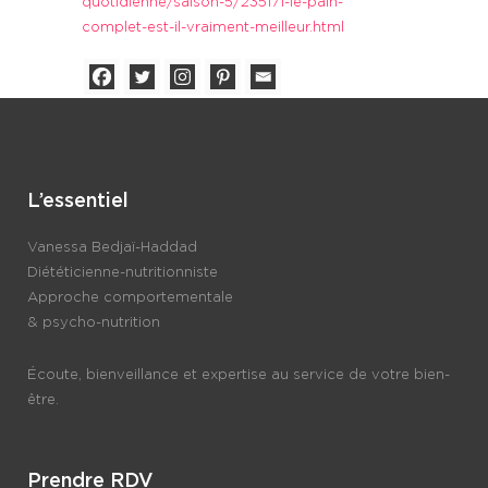
quotidienne/saison-5/235171-le-pain-
complet-est-il-vraiment-meilleur.html
L’essentiel
Vanessa Bedjaï-Haddad
Diététicienne-nutritionniste
Approche comportementale
& psycho-nutrition
Écoute, bienveillance et expertise au service de votre bien-
être.
Prendre RDV