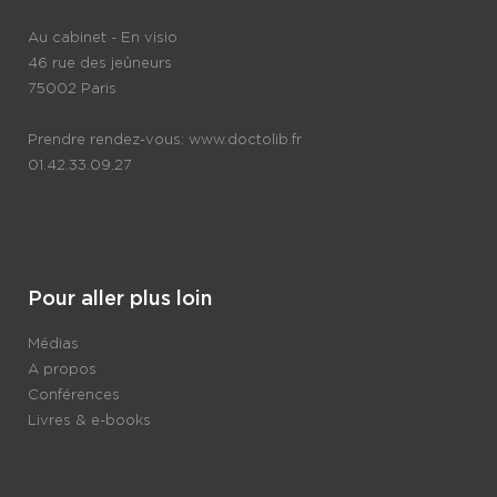
Au cabinet - En visio
46 rue des jeûneurs
75002 Paris
Prendre rendez-vous:
www.doctolib.fr
01.42.33.09.27
Pour aller plus loin
Médias
A propos
Conférences
Livres & e-books