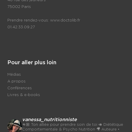
46 rue des jeûneurs
75002 Paris
Prendre rendez-vous:
www.doctolib.fr
01.42.33.09.27
Pour aller plus loin
Médias
A propos
Conférences
Livres & e-books
vanessa_nutritionniste
👊🏼 Ton alliée pour prendre soin de toi
🥑 Diététique
Comportementale & Psycho Nutrition
🎥 Auteure •