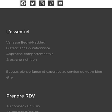
L’essentiel
Vanessa Bedjaï-Haddad
Diététicienne-nutritionniste
Approche comportementale
& psycho-nutrition
Écoute, bienveillance et expertise au service de votre bien-
être.
Prendre RDV
Au cabinet - En visio