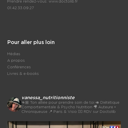
Prendre rendez-vous:
www.doctolib.fr
01.42.33.09.27
Pour aller plus loin
Médias
A propos
Conférences
Livres & e-books
vanessa_nutritionniste
👊🏼 Ton alliée pour prendre soin de toi
🥑 Diététique
Comportementale & Psycho Nutrition
🎥 Auteure •
Chroniqueuse
📍 Paris & Visio 👉🏼 RDV sur Doctolib