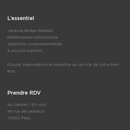
L’essentiel
Vanessa Bedjaï-Haddad
Diététicienne-nutritionniste
Approche comportementale
& psycho-nutrition
Écoute, bienveillance et expertise au service de votre bien-
être.
Prendre RDV
Au cabinet - En visio
46 rue des jeûneurs
75002 Paris