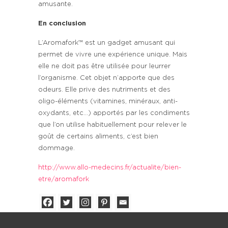
amusante.
En conclusion
L’Aromafork™ est un gadget amusant qui
permet de vivre une expérience unique. Mais
elle ne doit pas être utilisée pour leurrer
l’organisme. Cet objet n’apporte que des
odeurs. Elle prive des nutriments et des
oligo-éléments (vitamines, minéraux, anti-
oxydants, etc…) apportés par les condiments
que l’on utilise habituellement pour relever le
goût de certains aliments, c’est bien
dommage.
http://www.allo-medecins.fr/actualite/bien-
etre/aromafork