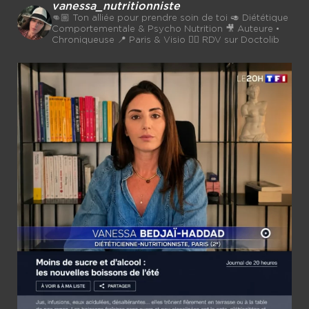
vanessa_nutritionniste
👊🏼 Ton alliée pour prendre soin de toi
🥑 Diététique
Comportementale & Psycho Nutrition
🎥 Auteure •
Chroniqueuse
📍 Paris & Visio 👉🏼 RDV sur Doctolib