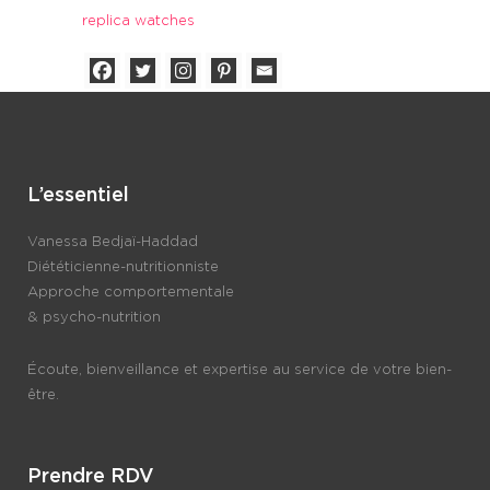
replica watches
L’essentiel
Vanessa Bedjaï-Haddad
Diététicienne-nutritionniste
Approche comportementale
& psycho-nutrition
Écoute, bienveillance et expertise au service de votre bien-
être.
Prendre RDV