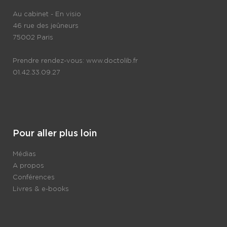
Au cabinet - En visio
46 rue des jeûneurs
75002 Paris
Prendre rendez-vous:
www.doctolib.fr
01.42.33.09.27
Pour aller plus loin
Médias
A propos
Conférences
Livres & e-books