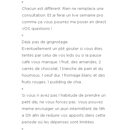
▫️
Chacun est différent. Rien ne remplace une
consultation. Et je ferai un live semaine pro
comme ça vous pourrez me poser en direct
VOS questions !
▫️
Déjà, pas de grignotage.
Eventuellement un ptit gouter si vous êtes
tentés par celui de vos kids ou si la pause
café vous manque: 1 fruit, des amandes, 2
carrés de chocolat, 1 tranche de pain et du
houmous, 1 oeuf dur, 1 fromage blanc et des
fruits rouges, 1 pudding de chia..
▫️
Si vous n avez pas l habitude de prendre un
petit dèj, ne vous forcez pas. Vous pouvez
meme envisager un jeun intermittent de 19h
a 12h afin de reduire vos apports dans cette
periode où les dépenses sont limitées.
▫️