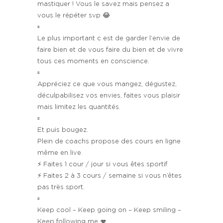
mastiquer ! Vous le savez mais pensez a
vous le répéter svp 😂
▫️
Le plus important c est de garder l‘envie de
faire bien et de vous faire du bien et de vivre
tous ces moments en conscience.
▫️
Appréciez ce que vous mangez, dégustez,
déculpabilisez vos envies, faites vous plaisir
mais limitez les quantités.
▫️
Et puis bougez.
Plein de coachs propose des cours en ligne
même en live.
⚡️ Faites 1 cour / jour si vous êtes sportif
⚡️ Faites 2 à 3 cours / semaine si vous n’êtes
pas très sport.
▫️
Keep cool – Keep going on – Keep smiling –
Keep following me 💋