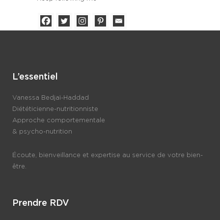
L’essentiel
Vanessa Bedjaï-Haddad
Diététicienne-nutritionniste
Approche comportementale
& psycho-nutrition
Écoute, bienveillance et expertise au service de votre bien-
être.
Prendre RDV