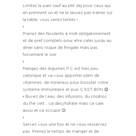
Limitez le pain sauf au ptit dej pour ceux qui
en prennent un et ne le laissez pas trainer sur
la table, vous seriez tentés !
▫️
Prenez des feculents à midi obligatoirement
et de pref complets pour etre calés jusqu au
diner sans risque de fringale mais pas
forcement le soir.
▫️
Mangez des légumes !!! C est tres peu
calorique et va vous apporter plein de
vitamines, de mineraux pour booster votre
systeme immunitaire et puis C EST BON 😋
▫️ Buvez de l eau, des infusions, du rooibos,
du thé vert… ca desyhdrate mais ca cale
aussi et ca occupe 😉
▫️
Servez vous une fois et ne vous resservez
pas. Prenez le temps de manger et de