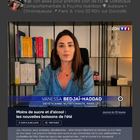
👊🏼 Ton alliée pour prendre soin de toi
🥑 Diététique
Comportementale & Psycho Nutrition
🎥 Auteure •
Chroniqueuse
📍 Paris & Visio 👉🏼 RDV sur Doctolib