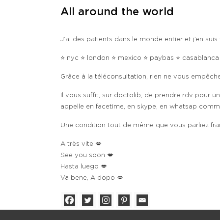
All around the world
J’ai des patients dans le monde entier et j’en suis f
⭐️ nyc ⭐️ london ⭐️ mexico ⭐️ paybas ⭐️ casablanc
Grâce à la téléconsultation, rien ne vous empêc
Il vous suffit, sur doctolib, de prendre rdv pour une
appelle en facetime, en skype, en whatsap comme v
Une condition tout de même que vous parliez franç
A très vite 💋
See you soon 💋
Hasta luego 💋
Va bene, A dopo 💋