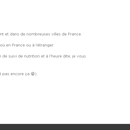
ent et dans de nombreuses villes de France.
̀ en France ou à l’étranger.
de suivi de nutrition et à l’heure dite, je vous
t pas encore ça 😜).