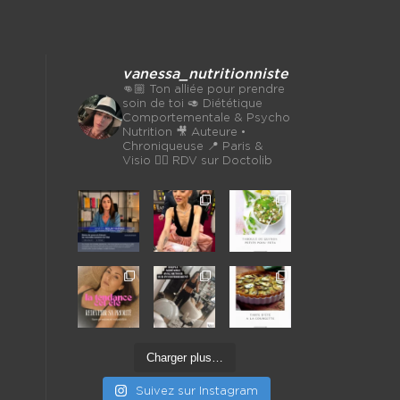
vanessa_nutritionniste
👊🏼 Ton alliée pour prendre
soin de toi
🥑 Diététique
Comportementale & Psycho
Nutrition
🎥 Auteure •
Chroniqueuse
📍 Paris &
Visio 👉🏼 RDV sur Doctolib
Charger plus…
Suivez sur Instagram