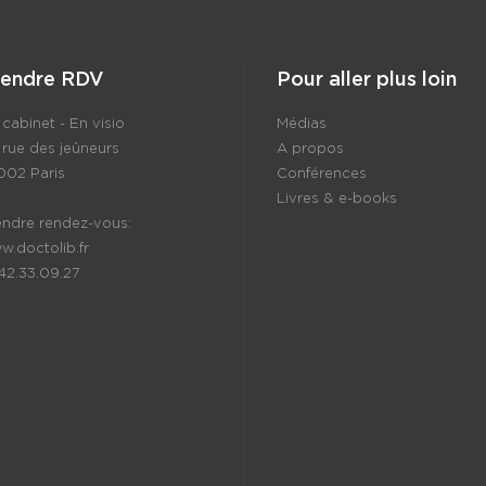
rendre RDV
Pour aller plus loin
cabinet - En visio
Médias
 rue des jeûneurs
A propos
002 Paris
Conférences
Livres & e-books
endre rendez-vous:
w.doctolib.fr
.42.33.09.27