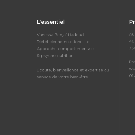
L’essentiel
P
Au 
Vanessa Bedjaï-Haddad
46
Diététicienne-nutritionniste
75
Approche comportementale
& psycho-nutrition
Pr
ww
Écoute, bienveillance et expertise au
01
service de votre bien-être.