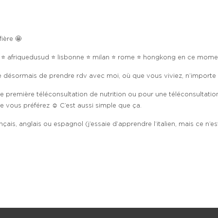
ière 🤩
a ⭐️ afriquedusud ⭐️ lisbonne ⭐️ milan ⭐️ rome ⭐️ hongkong en ce mom
he désormais de prendre rdv avec moi, où que vous viviez, n’importe ou
 première téléconsultation de nutrition ou pour une téléconsultation 
ous préférez ☺️ C’est aussi simple que ça.
ais, anglais ou espagnol (j’essaie d’apprendre l’italien, mais ce n’es