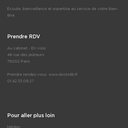
Écoute, bienveillance et expertise au service de votre bien-
être.
Prendre RDV
Au cabinet - En visio
46 rue des jeûneurs
75002 Paris
Prendre rendez-vous:
www.doctolib.fr
01.42.33.09.27
Pour aller plus loin
Médias