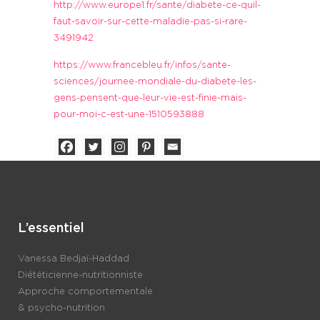
http://www.europe1.fr/sante/diabete-ce-quil-
faut-savoir-sur-cette-maladie-pas-si-rare-
3491942
https://www.francebleu.fr/infos/sante-
sciences/journee-mondiale-du-diabete-les-
gens-pensent-que-leur-vie-est-finie-mais-
pour-moi-c-est-une-1510593888
L’essentiel
Vanessa Bedjaï-Haddad
Diététicienne-nutritionniste
Approche comportementale
& psycho-nutrition