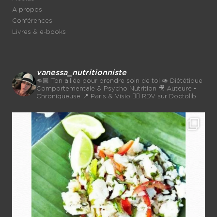
A propos
Conférences
Livres & e-books
vanessa_nutritionniste
👊🏼 Ton alliée pour prendre soin de toi
🥑 Diététique
Comportementale & Psycho Nutrition
🎥 Auteure •
Chroniqueuse
📍 Paris & Visio 👉🏼 RDV sur Doctolib