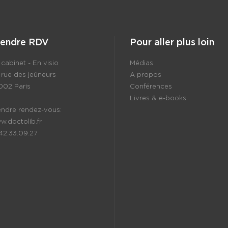
rendre RDV
Pour aller plus loin
cabinet - En visio
Médias
 rue des jeûneurs
A propos
002 Paris
Conférences
Livres & e-books
endre rendez-vous:
w.doctolib.fr
.42.33.09.27