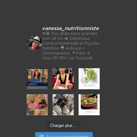
vanessa_nutritionniste
👊🏼 Ton alliée pour prendre
soin de toi
🥑 Diététique
Comportementale & Psycho
Nutrition
🎥 Auteure •
Chroniqueuse
📍 Paris &
Visio 👉🏼 RDV sur Doctolib
Charger plus…