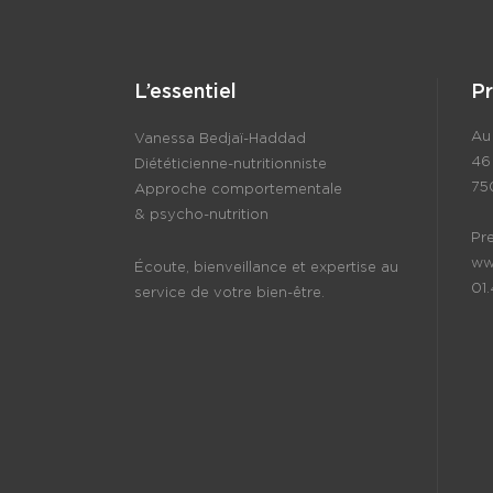
L’essentiel
P
Au 
Vanessa Bedjaï-Haddad
46
Diététicienne-nutritionniste
75
Approche comportementale
& psycho-nutrition
Pr
ww
Écoute, bienveillance et expertise au
01
service de votre bien-être.