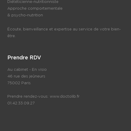
Diététicienne-nutritionniste
Approche comportementale
& psycho-nutrition
Écoute, bienveillance et expertise au service de votre bien-
être.
Prendre RDV
Au cabinet - En visio
46 rue des jeûneurs
75002 Paris
Prendre rendez-vous:
www.doctolib.fr
01.42.33.09.27