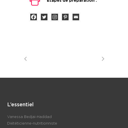
Étapes de préparation :
L’essentiel
Vanessa Bedjaï-Haddad
Diététicienne-nutritionniste