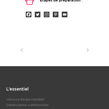
Étapes de préparation :
L’essentiel
Vanessa Bedjaï-Haddad
Diététicienne-nutritionniste