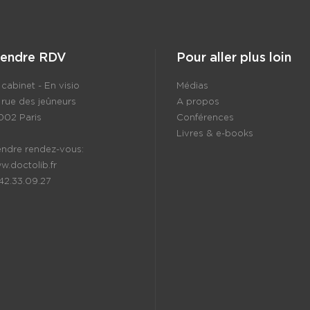
rendre RDV
Pour aller plus loin
cabinet - En visio
Médias
 rue des jeûneurs
A propos
002 Paris
Conférences
Livres & e-books
endre rendez-vous:
w.doctolib.fr
.42.33.09.27