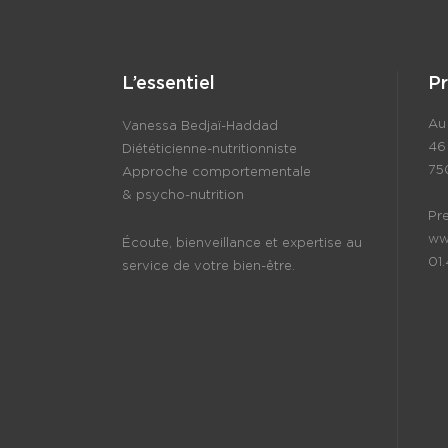
L’essentiel
P
Au 
Vanessa Bedjaï-Haddad
46
Diététicienne-nutritionniste
75
Approche comportementale
& psycho-nutrition
Pr
ww
Écoute, bienveillance et expertise au
01
service de votre bien-être.