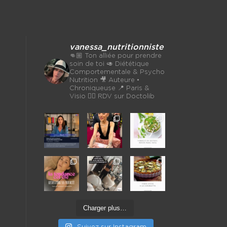
vanessa_nutritionniste
👊🏼 Ton alliée pour prendre
soin de toi
🥑 Diététique
Comportementale & Psycho
Nutrition
🎥 Auteure •
Chroniqueuse
📍 Paris &
Visio 👉🏼 RDV sur Doctolib
Charger plus…