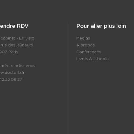
rendre RDV
Pour aller plus loin
cabinet - En visio
Médias
 rue des jeûneurs
A propos
002 Paris
Conférences
Livres & e-books
endre rendez-vous:
w.doctolib.fr
.42.33.09.27