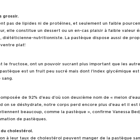
 grossir.
nt pas de lipides ni de protéines, et seulement un faible pourcen
r, elle constitue un dessert ou un en-cas plaisir à faible valeur
 diététicienne-nutritionniste. La pastèque dispose aussi de propr
 ventre plat!
t le fructose, ont un pouvoir sucrant plus important que les aut
 pastèque est un fruit peu sucré mais dont l’index glycémique est 
 sang.
 composée de 92% d’eau d’où son deuxième nom de « melon d’eau ».
chaud on se déshydrate, notre corps perd encore plus d’eau et il 
ntiennent beaucoup, comme la pastèque », confirme Vanessa Bedja
sommation de pastèques.
du cholestérol.
tion à leur taux de cholestérol peuvent manger de la pastèque sa