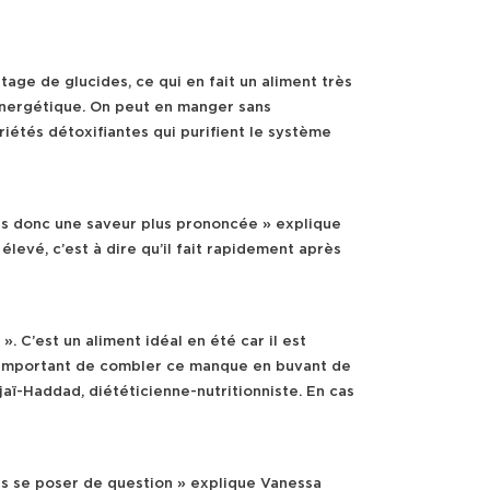
tage de glucides, ce qui en fait un aliment très
 énergétique. On peut en manger sans
iétés détoxifiantes qui purifient le système
res donc une saveur plus prononcée » explique
élevé, c’est à dire qu’il fait rapidement après
 C’est un aliment idéal en été car il est
est important de combler ce manque en buvant de
ï-Haddad, diététicienne-nutritionniste. En cas
ns se poser de question » explique Vanessa