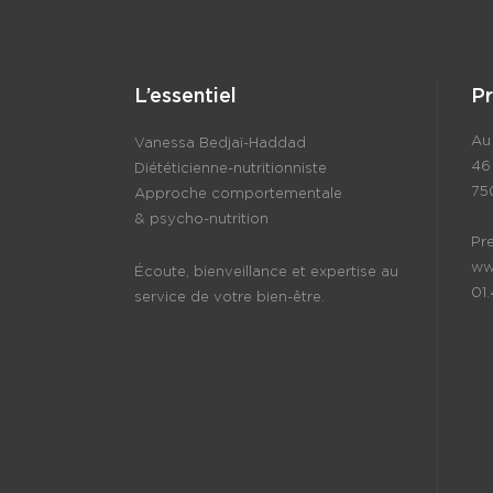
L’essentiel
P
Au 
Vanessa Bedjaï-Haddad
46
Diététicienne-nutritionniste
75
Approche comportementale
& psycho-nutrition
Pr
ww
Écoute, bienveillance et expertise au
01
service de votre bien-être.