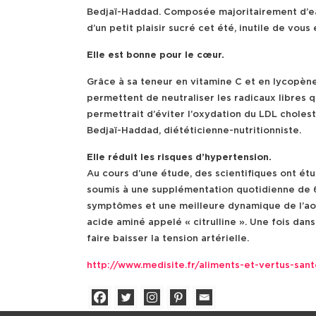
Bedjaï-Haddad. Composée majoritairement d’eau 
d’un petit plaisir sucré cet été, inutile de vous 
Elle est bonne pour le cœur.
Grâce à sa teneur en vitamine C et en lycopène
permettent de neutraliser les radicaux libres
permettrait d’éviter l’oxydation du LDL choles
Bedjaï-Haddad, diététicienne-nutritionniste.
Elle réduit les risques d’hypertension.
Au cours d’une étude, des scientifiques ont ét
soumis à une supplémentation quotidienne de 6
symptômes et une meilleure dynamique de l’aort
acide aminé appelé « citrulline ». Une fois da
faire baisser la tension artérielle.
http://www.medisite.fr/aliments-et-vertus-sa