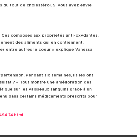
 du tout de cholestérol. Si vous avez envie
 « Ces composés aux propriétés anti-oxydantes,
rement des aliments qui en contiennent,
ger entre autres le coeur » explique Vanessa
ertension. Pendant six semaines, ils les ont
ultat ? « Tout montre une amélioration des
fique sur les vaisseaux sanguins grâce à un
ntenu dans certains médicaments prescrits pour
494.74.html