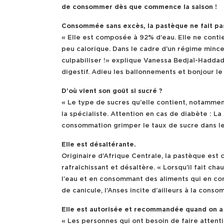
de consommer dès que commence la saison !
Consommée sans excès, la pastèque ne fait pas
« Elle est composée à 92% d’eau. Elle ne contie
peu calorique. Dans le cadre d’un régime minceu
culpabiliser !» explique Vanessa Bedjaï-Haddad,
digestif. Adieu les ballonnements et bonjour le
D’où vient son goût si sucré ?
« Le type de sucres qu’elle contient, notammen
la spécialiste. Attention en cas de diabète : La
consommation grimper le taux de sucre dans le
Elle est désaltérante.
Originaire d’Afrique Centrale, la pastèque est
rafraîchissant et désaltère. « Lorsqu’il fait 
l’eau et en consommant des aliments qui en co
de canicule, l’Anses incite d’ailleurs à la con
Elle est autorisée et recommandée quand on a 
« Les personnes qui ont besoin de faire atten