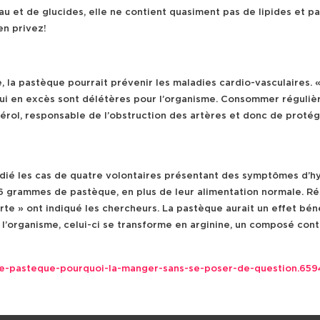
et de glucides, elle ne contient quasiment pas de lipides et pas
en privez!
, la pastèque pourrait prévenir les maladies cardio-vasculaires.
 qui en excès sont délétères pour l’organisme. Consommer réguliè
térol, responsable de l’obstruction des artères et donc de proté
udié les cas de quatre volontaires présentant des symptômes d’hyp
 grammes de pastèque, en plus de leur alimentation normale. Rés
e » ont indiqué les chercheurs. La pastèque aurait un effet béné
ns l’organisme, celui-ci se transforme en arginine, un composé co
nte-pasteque-pourquoi-la-manger-sans-se-poser-de-question.659