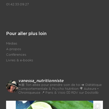
01.42.33.09.27
Pour aller plus loin
Médias
A propos
Conférences
Livres & e-books
vanessa_nutritionniste
👊🏼 Ton alliée pour prendre soin de toi
🥑 Diététique
Comportementale & Psycho Nutrition
🎥 Auteure •
Chroniqueuse
📍 Paris & Visio 👉🏼 RDV sur Doctolib