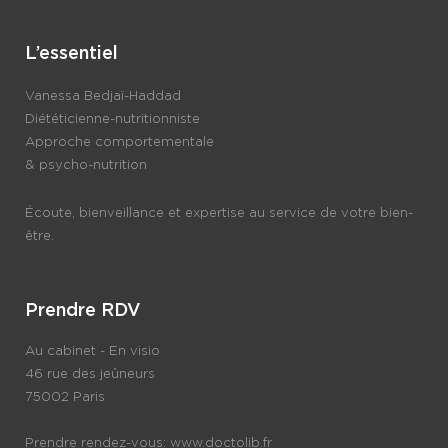
L’essentiel
Vanessa Bedjaï-Haddad
Diététicienne-nutritionniste
Approche comportementale
& psycho-nutrition
Écoute, bienveillance et expertise au service de votre bien-
être.
Prendre RDV
Au cabinet - En visio
46 rue des jeûneurs
75002 Paris
Prendre rendez-vous:
www.doctolib.fr