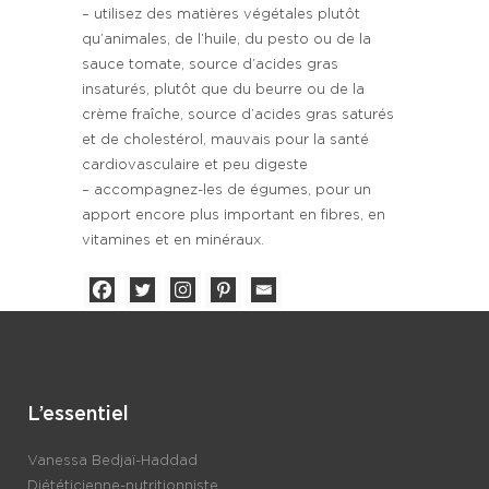
– utilisez des matières végétales plutôt
qu’animales, de l’huile, du pesto ou de la
sauce tomate, source d’acides gras
insaturés, plutôt que du beurre ou de la
crème fraîche, source d’acides gras saturés
et de cholestérol, mauvais pour la santé
cardiovasculaire et peu digeste
– accompagnez-les de égumes, pour un
apport encore plus important en fibres, en
vitamines et en minéraux.
L’essentiel
Vanessa Bedjaï-Haddad
Diététicienne-nutritionniste