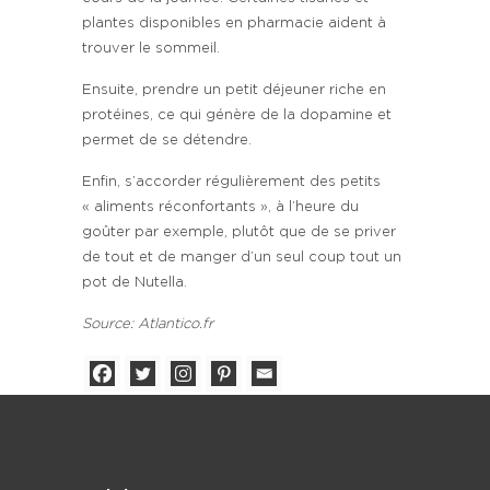
plantes disponibles en pharmacie aident à
trouver le sommeil.
Ensuite, prendre un petit déjeuner riche en
protéines, ce qui génère de la dopamine et
permet de se détendre.
Enfin, s’accorder régulièrement des petits
« aliments réconfortants », à l’heure du
goûter par exemple, plutôt que de se priver
de tout et de manger d’un seul coup tout un
pot de Nutella.
Source: Atlantico.fr