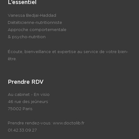
L’essentiel
Vanessa Bedjaï-Haddad
Diététicienne-nutritionniste
Approche comportementale
& psycho-nutrition
Écoute, bienveillance et expertise au service de votre bien-
être.
Prendre RDV
Au cabinet - En visio
46 rue des jeûneurs
75002 Paris
Prendre rendez-vous:
www.doctolib.fr
01.42.33.09.27