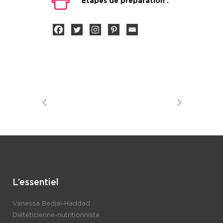
Étapes de préparation :
L’essentiel
Vanessa Bedjaï-Haddad
Diététicienne-nutritionniste