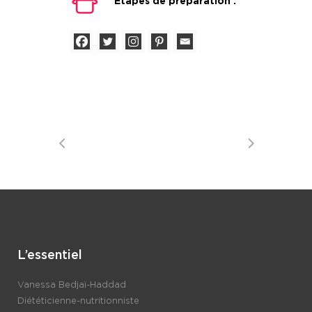
Étapes de préparation :
L’essentiel
Vanessa Bedjaï-Haddad
Diététicienne-nutritionniste