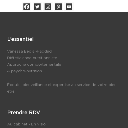
L’essentiel
Vanessa Bedjaï-Haddad
Diététicienne-nutritionniste
Approche comportementale
& psycho-nutrition
Écoute, bienveillance et expertise au service de votre bien-
être.
Prendre RDV
Au cabinet - En visio