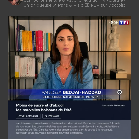
Comportementale & Psycho Nutrition
🎥 Auteure •
Chroniqueuse
📍 Paris & Visio 👉🏼 RDV sur Doctolib