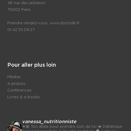
46 rue des jeûneurs
75002 Paris
Prendre rendez-vous:
www.doctolib.fr
01.42.33.09.27
Pour aller plus loin
Médias
A propos
Conférences
Livres & e-books
vanessa_nutritionniste
👊🏼 Ton alliée pour prendre soin de toi
🥑 Diététique