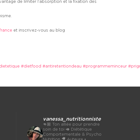
vantage de limiter l’absorption et la fixation des
anisme.
france
et inscrivez-vous au blog
dietetique
#dietfood
#antiretentiondeau
#programmeminceur
#prig
vanessa_nutritionniste
👊🏼 Ton alliée pour prendre
soin de toi
🥑 Diététique
Comportementale & Psycho
Nutrition
🎥 Auteure •