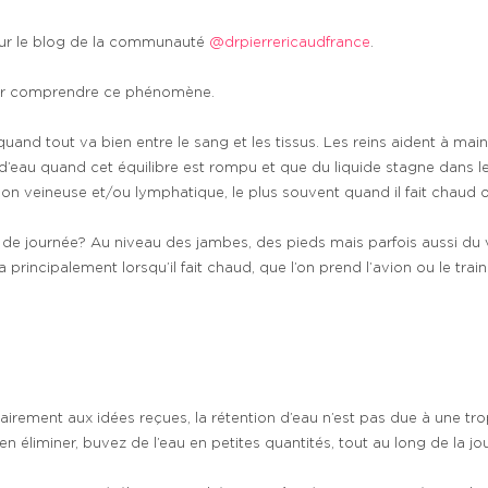
 sur le blog de la communauté
@drpierrericaudfrance
.
ur comprendre ce phénomène.
nd tout va bien entre le sang et les tissus. Les reins aident à maint
n d’eau quand cet équilibre est rompu et que du liquide stagne dans l
ion veineuse et/ou lymphatique, le plus souvent quand il fait chaud 
 de journée? Au niveau des jambes, des pieds mais parfois aussi du v
a principalement lorsqu’il fait chaud, que l’on prend l’avion ou le tr
trairement aux idées reçues, la rétention d’eau n’est pas due à une t
n éliminer, buvez de l’eau en petites quantités, tout au long de la jo