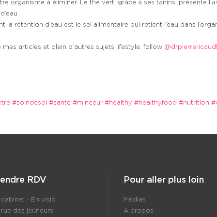
tre organisme à éliminer. Le thé vert, grâce à ses tanins, présente l’a
d’eau.
nt la rétention d’eau est le sel alimentaire qui retient l’eau dans l’org
 mes articles et plein d’autres sujets lifestyle, follow
@drpierrericaud
tre
#soindesoi
#sante
#minceur
#healthy
#healthyfood
#nutrition
#
rendre RDV
Pour aller plus loin
cabinet - En visio
Médias
 rue des jeûneurs
A propos