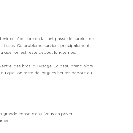
enir cet équilibre en faisant passer le surplus de
es tissus. Ce problème survient principalement
ou que l’on est resté debout longtemps.
entre, des bras, du visage. La peau prend alors
ain ou que l’on reste de longues heures debout ou
rop grande conso d’eau. Vous en priver
urnée.