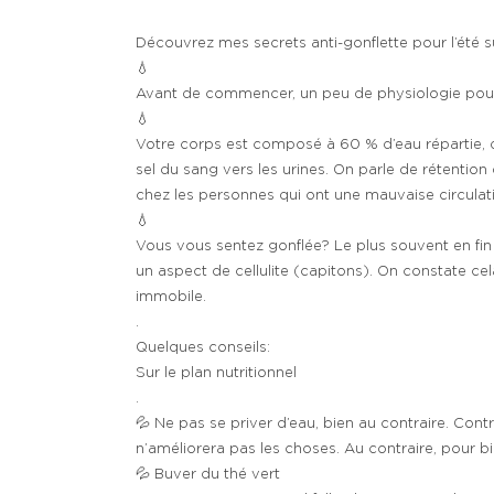
Découvrez mes secrets anti-gonflette pour l’été
💧
Avant de commencer, un peu de physiologie po
💧
Votre corps est composé à 60 % d’eau répartie, qua
sel du sang vers les urines. On parle de rétentio
chez les personnes qui ont une mauvaise circulat
💧
Vous vous sentez gonflée? Le plus souvent en fin
un aspect de cellulite (capitons). On constate cel
immobile.
.
Quelques conseils:
Sur le plan nutritionnel
.
💦 Ne pas se priver d’eau, bien au contraire. Con
n’améliorera pas les choses. Au contraire, pour bie
💦 Buver du thé vert