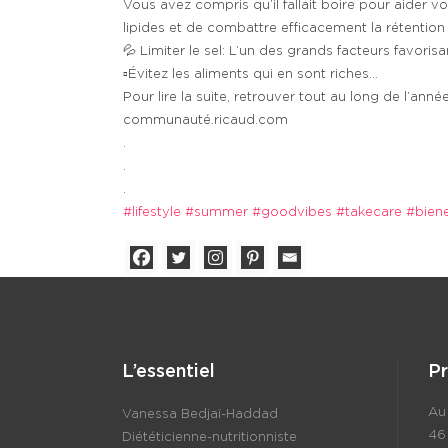
Vous avez compris qu’il fallait boire pour aider vo
lipides et de combattre efficacement la rétention 
💦 Limiter le sel: L’un des grands facteurs favorisa
▫️Évitez les aliments qui en sont riches…
Pour lire la suite, retrouver tout au long de l’année
communauté.ricaud.com
.
.
.
#lifestyle
#summer
#goodvibes
#takecare
#biene
L’essentiel
P
Au 
Vanessa Bedjaï-Haddad
46
Diététicienne-nutritionniste