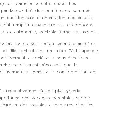
s) ont participé à cette étude. Les
par la quantité de nourriture consommée
un questionnaire d’alimentation des enfants,
ts ont rempli un inventaire sur le comporte-
que
vs.
autonomie, contrôle ferme
vs.
laxisme.
nalier). La consommation calorique au dîner
 Les filles ont obtenu un score EAH supérieur
positivement associé à la sous-échelle de
ercheurs ont aussi découvert que la
t positivement associés à la consommation de
iés respectivement à une plus grande
mportance des variables parentales sur de
ésité et des troubles alimentaires chez les