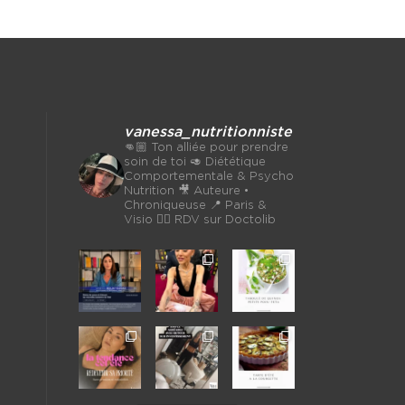
vanessa_nutritionniste
👊🏼 Ton alliée pour prendre
soin de toi
🥑 Diététique
Comportementale & Psycho
Nutrition
🎥 Auteure •
Chroniqueuse
📍 Paris &
Visio 👉🏼 RDV sur Doctolib