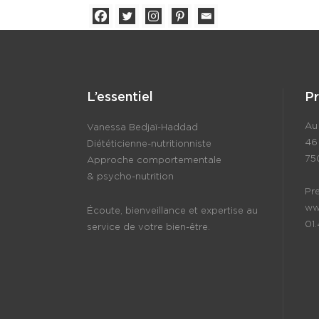
L’essentiel
P
Au 
Vanessa Bedjaï-Haddad
46
Diététicienne-nutritionniste
75
Approche comportementale
& psycho-nutrition
Pr
ww
Écoute, bienveillance et expertise au
01
service de votre bien-être.