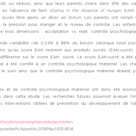
ids ou obèses, ainsi que leurs parents (mère dans 91% des ca
on en l’absence de faim
(Eating in the Absence of Hunger,
EAH) 
n accès libre après un dîner
ad libitum.
Les parents ont rempli 
n, la pression pour manger et le niveau de contrôle. Les enfan
e trois dimensions : acceptation
vs.
rejet, contrôle psychologi
de variabilité (de 0,24% à 96% du besoin calorique total jour
nsi qu’au score EAH restreint aux produits sucrés (EAH-sucré).
différence sur le score EAH- sucré. Le score EAH-sucré a été 
tal a été corrélé à un contrôle psychologique maternel. Les ch
r, le suivi ainsi que le contrôle psychologique maternel étaien
aire et de contrôle psychologique maternel ont donc été assoc
ans cette étude. Les recherches futures pourront évaluer l’i
es interventions ciblées de prévention du développement de l’ob
kfoodsinoverweightandobesechildren.
telleKN.Appetite.2016May1;100:181-8.