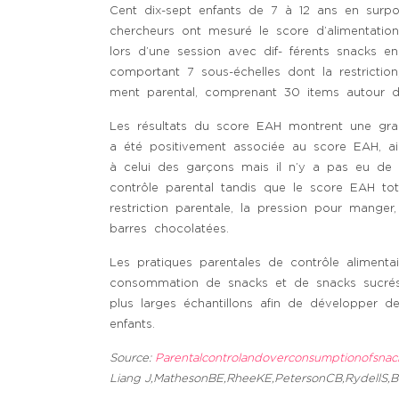
Cent dix-sept enfants de 7 à 12 ans en surpo
chercheurs ont mesuré le score d’alimentati
lors d’une session avec dif- férents snacks e
comportant 7 sous-échelles dont la restrictio
ment parental, comprenant 30 items autour d
Les résultats du score EAH montrent une gran
a été positivement associée au score EAH, ai
à celui des garçons mais il n’y a pas eu de 
contrôle parental tandis que le score EAH to
restriction parentale, la pression pour mange
barres chocolatées.
Les pratiques parentales de contrôle aliment
consommation de snacks et de snacks sucrés d
plus larges échantillons afin de développer d
enfants.
Source:
Parentalcontrolandoverconsumptionofsnac
Liang J,MathesonBE,RheeKE,PetersonCB,RydellS,Bou