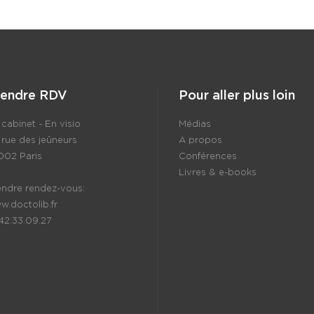
rendre RDV
Pour aller plus loin
cabinet - En visio
Médias
 rue des jeûneurs
A propos
002 Paris
Conférences
Livres & e-books
endre rendez-vous:
w.doctolib.fr
.42.33.09.27