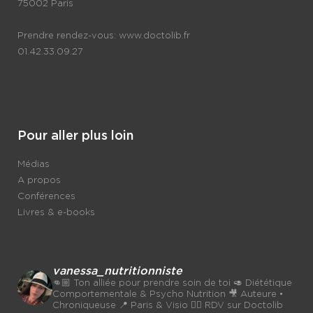
75002 Paris
Prendre rendez-vous:
www.doctolib.fr
01.42.33.09.27
Pour aller plus loin
Médias
A propos
Conférences
Livres & e-books
vanessa_nutritionniste
👊🏼 Ton alliée pour prendre soin de toi
🥑 Diététique
Comportementale & Psycho Nutrition
🎥 Auteure •
Chroniqueuse
📍 Paris & Visio 👉🏼 RDV sur Doctolib