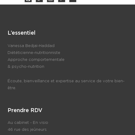
L’essentiel
Vanessa Bedjaï-Haddad
Diététicienne-nutritionniste
Approche comportementale
& psycho-nutrition
Écoute, bienveillance et expertise au service de votre bien-
être.
Prendre RDV
Au cabinet - En visio
46 rue des jeûneurs