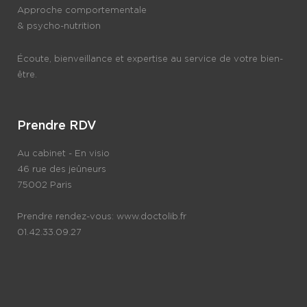
Approche comportementale
& psycho-nutrition
Écoute, bienveillance et expertise au service de votre bien-
être.
Prendre RDV
Au cabinet - En visio
46 rue des jeûneurs
75002 Paris
Prendre rendez-vous:
www.doctolib.fr
01.42.33.09.27